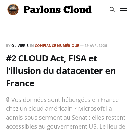
BY
OLIVIER B
IN
CONFIANCE NUMÉRIQUE
—
29 AVR. 2026
#2 CLOUD Act, FISA et
l'illusion du datacenter en
France
🔒 Vos données sont hébergées en France
chez un cloud américain ? Microsoft l'a
admis sous serment au Sénat : elles restent
accessibles au gouvernement US. Le lieu de