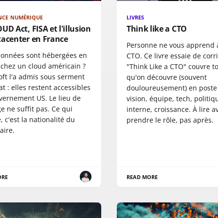
NCE NUMÉRIQUE
LIVRES
UD Act, FISA et l'illusion
Think like a CTO
tacenter en France
Personne ne vous apprend à
 données sont hébergées en
CTO. Ce livre essaie de corri
 chez un cloud américain ?
"Think Like a CTO" couvre t
oft l'a admis sous serment
qu'on découvre (souvent
t : elles restent accessibles
douloureusement) en poste 
vernement US. Le lieu de
vision, équipe, tech, politiq
e ne suffit pas. Ce qui
interne, croissance. À lire a
 c'est la nationalité du
prendre le rôle, pas après.
aire.
ORE
READ MORE