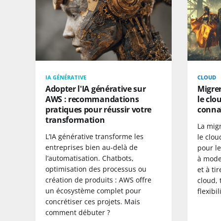
IA GÉNÉRATIVE
CLOUD
Adopter l'IA générative sur
Migrer
AWS : recommandations
le clo
pratiques pour réussir votre
conna
transformation
La migr
L’IA générative transforme les
le clou
entreprises bien au-delà de
pour l
l’automatisation. Chatbots,
à moder
optimisation des processus ou
et à ti
création de produits : AWS offre
cloud, 
un écosystème complet pour
flexibil
concrétiser ces projets. Mais
comment débuter ?