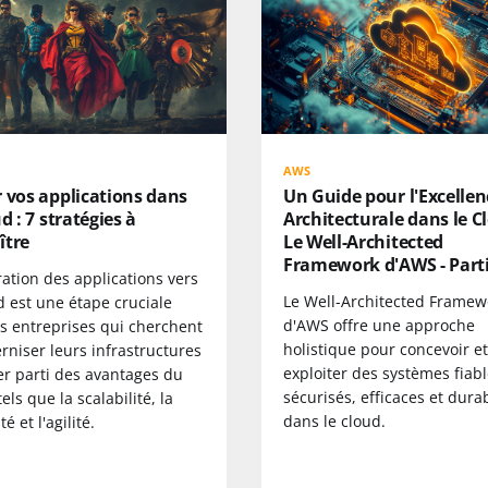
AWS
 vos applications dans
Un Guide pour l'Excellen
ud : 7 stratégies à
Architecturale dans le Cl
ître
Le Well-Architected
Framework d'AWS - Parti
ation des applications vers
Le Well-Architected Framew
d est une étape cruciale
d'AWS offre une approche
es entreprises qui cherchent
holistique pour concevoir et
niser leurs infrastructures
exploiter des systèmes fiabl
rer parti des avantages du
sécurisés, efficaces et dura
tels que la scalabilité, la
dans le cloud.
ité et l'agilité.