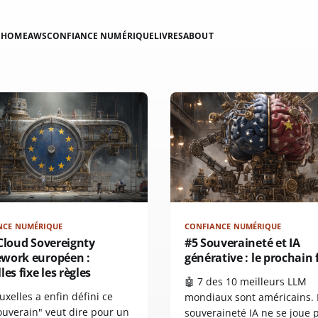
HOME
AWS
CONFIANCE NUMÉRIQUE
LIVRES
ABOUT
NCE NUMÉRIQUE
CONFIANCE NUMÉRIQUE
Cloud Sovereignty
#5 Souveraineté et IA
work européen :
générative : le prochain 
les fixe les règles
🤖 7 des 10 meilleurs LLM
uxelles a enfin défini ce
mondiaux sont américains. 
ouverain" veut dire pour un
souveraineté IA ne se joue 