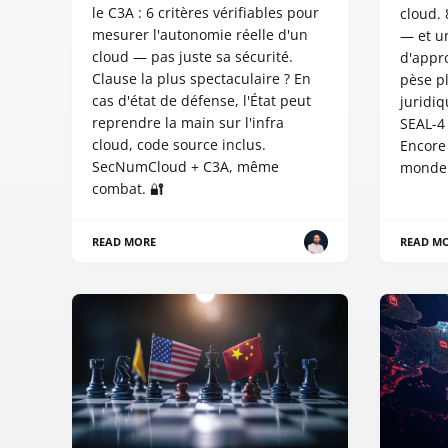
le C3A : 6 critères vérifiables pour
cloud. 
mesurer l'autonomie réelle d'un
— et un
cloud — pas juste sa sécurité.
d'appr
Clause la plus spectaculaire ? En
pèse pl
cas d'état de défense, l'État peut
juridi
reprendre la main sur l'infra
SEAL-4 
cloud, code source inclus.
Encore 
SecNumCloud + C3A, même
monde
combat. 🔐
READ MORE
READ M