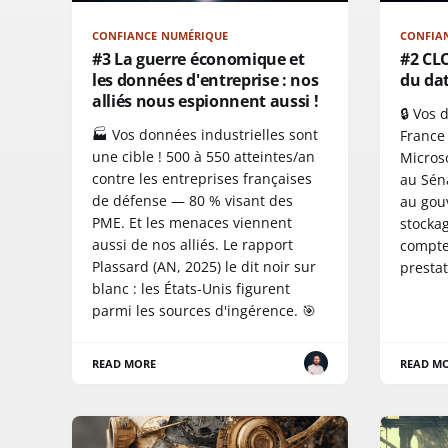
CONFIANCE NUMÉRIQUE
CONFIA
#3 La guerre économique et
#2 CLO
les données d'entreprise : nos
du da
alliés nous espionnent aussi !
🔒 Vos
🏭 Vos données industrielles sont
France
une cible ! 500 à 550 atteintes/an
Micros
contre les entreprises françaises
au Séna
de défense — 80 % visant des
au gou
PME. Et les menaces viennent
stockag
aussi de nos alliés. Le rapport
compte,
Plassard (AN, 2025) le dit noir sur
prestat
blanc : les États-Unis figurent
parmi les sources d'ingérence. 🎯
READ MORE
READ M