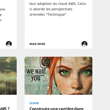
leur adoption du cloud AWS. Celui-
ci aborde les perspectives
une
orientées "Technique"
e
r
READ MORE
CLOUD
AWS ?
Construire une carrière dans