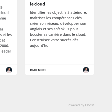
le cloud
te
Identifier les objectifs à atteindre,
 cloud
maîtriser les compétences clés,
omme
créer son réseau, développer son
anglais et ses soft skills pour
la
booster sa carrière dans le cloud.
 et les
Construisez votre succès dès
 et
aujourd'hui !
 2006,
 leader
READ MORE
Powered by Ghost