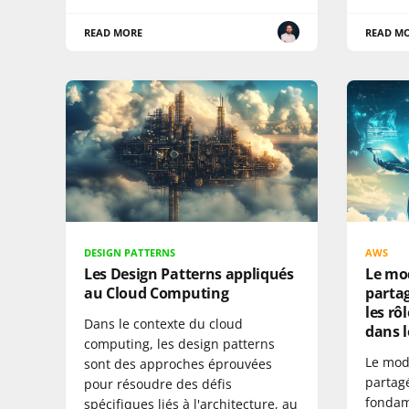
READ MORE
READ M
DESIGN PATTERNS
AWS
Les Design Patterns appliqués
Le mod
au Cloud Computing
parta
les rô
Dans le contexte du cloud
dans l
computing, les design patterns
Le mod
sont des approches éprouvées
partag
pour résoudre des défis
fondame
spécifiques liés à l'architecture, au