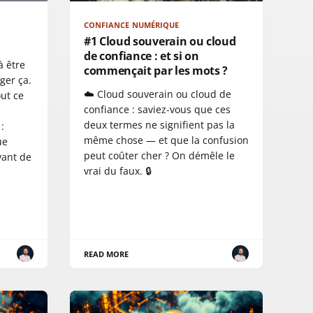
CONFIANCE NUMÉRIQUE
#1 Cloud souverain ou cloud
de confiance : et si on
 être
commençait par les mots ?
ger ça.
☁️ Cloud souverain ou cloud de
out ce
confiance : saviez-vous que ces
deux termes ne signifient pas la
:
même chose — et que la confusion
ue
peut coûter cher ? On démêle le
vant de
vrai du faux. 🔒
READ MORE