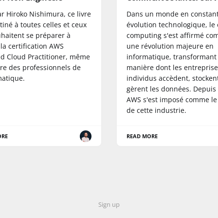
ar Hiroko Nishimura, ce livre
Dans un monde en constan
tiné à toutes celles et ceux
évolution technologique, le
uhaitent se préparer à
computing s'est affirmé c
la certification AWS
une révolution majeure en
ed Cloud Practitioner, même
informatique, transformant 
tre des professionnels de
manière dont les entreprises
matique.
individus accèdent, stockent
gèrent les données. Depuis
AWS s'est imposé comme le
de cette industrie.
ORE
READ MORE
Sign up