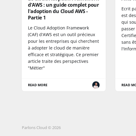
d'AWS : un guide complet pour
Ecrit p
l'adoption du Cloud AWS -
est des
Partie 1
qui so
Le Cloud Adoption Framework
passer 
(CAF) d'AWS est un outil précieux
Certifi
pour les entreprises qui cherchent
sans ê
à adopter le cloud de manière
l'Infor
efficace et stratégique. Ce premier
article traite des perspectives
"Métier"
READ MORE
READ M
Parlons Cloud © 2026