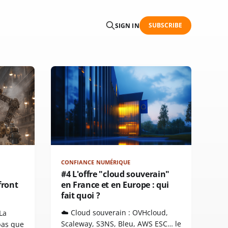
SUBSCRIBE
SIGN IN
CONFIANCE NUMÉRIQUE
#4 L'offre "cloud souverain"
front
en France et en Europe : qui
fait quoi ?
☁️ Cloud souverain : OVHcloud,
La
Scaleway, S3NS, Bleu, AWS ESC… le
pas que