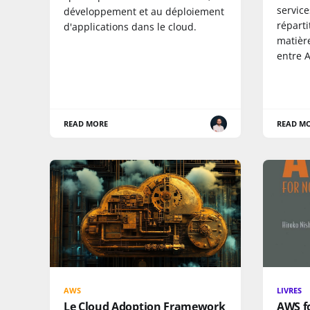
service
développement et au déploiement
réparti
d'applications dans le cloud.
matière
entre A
READ MORE
READ M
AWS
LIVRES
Le Cloud Adoption Framework
AWS f