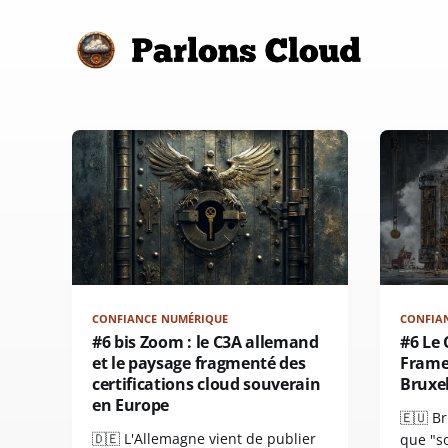
CONFIANCE NUMÉRIQUE
CONFIA
#6 bis Zoom : le C3A allemand
#6 Le 
et le paysage fragmenté des
Frame
certifications cloud souverain
Bruxel
en Europe
🇪🇺 Br
🇩🇪 L'Allemagne vient de publier
que "s