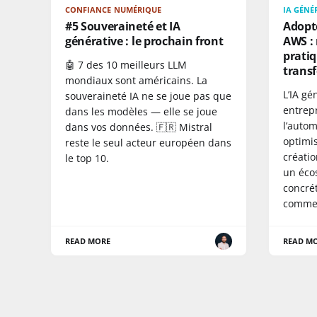
CONFIANCE NUMÉRIQUE
IA GÉNÉ
#5 Souveraineté et IA
Adopte
générative : le prochain front
AWS :
pratiq
🤖 7 des 10 meilleurs LLM
trans
mondiaux sont américains. La
L’IA gé
souveraineté IA ne se joue pas que
entrep
dans les modèles — elle se joue
l’autom
dans vos données. 🇫🇷 Mistral
optimi
reste le seul acteur européen dans
créatio
le top 10.
un éco
concrét
commen
READ MORE
READ M