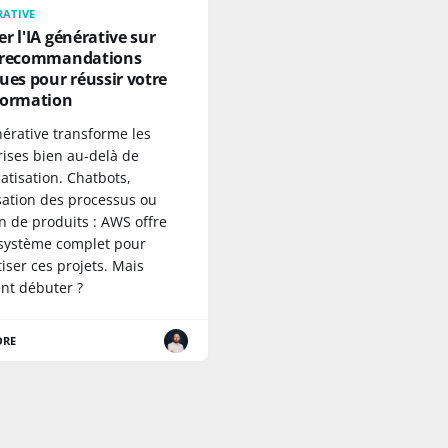
RATIVE
r l'IA générative sur
 recommandations
ues pour réussir votre
formation
nérative transforme les
rises bien au-delà de
atisation. Chatbots,
sation des processus ou
n de produits : AWS offre
système complet pour
iser ces projets. Mais
t débuter ?
ORE