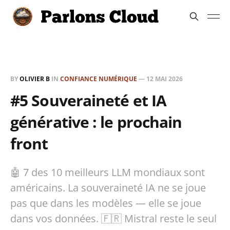
BY
OLIVIER B
IN
CONFIANCE NUMÉRIQUE
—
12 MAI 2026
#5 Souveraineté et IA
générative : le prochain
front
🤖 7 des 10 meilleurs LLM mondiaux sont
américains. La souveraineté IA ne se joue
pas que dans les modèles — elle se joue
dans vos données. 🇫🇷 Mistral reste le seul