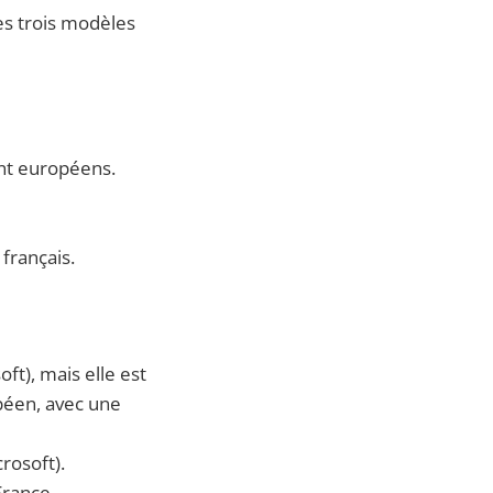
les trois modèles
ent européens.
français.
ft), mais elle est
péen, avec une
rosoft).
France.