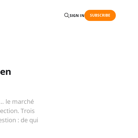
SUBSCRIBE
SIGN IN
 en
C… le marché
ction. Trois
stion : de qui