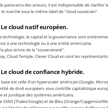
le panorama des acteurs, il est indispensable de clarifier 
r le marché sous le même label de "cloud souverain".
Le cloud natif européen.
 la technologie, le capital et la gouvernance sont entièrem
e à une technologie ou à une entité américaine.
 la plus stricte de la "souveraineté".
y, Cloud Temple, Clever Cloud en sont les représentants 
Le cloud de confiance hybride.
 base est celle d'un hyperscaler américain (Google, Microso
tité de droit européen, sous contrôle capitalistique euro
ue et juridique des systèmes américains.
de S3NS (Thales/Google) et de Bleu (Orange/Capgemini/Mic
st l'étalon de référence qui qualifie ce type d'offres en 