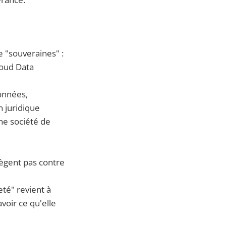
 "souveraines" :
loud Data
onnées,
n juridique
ne société de
ègent pas contre
eté" revient à
voir ce qu'elle