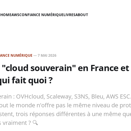
HOME
AWS
CONFIANCE NUMÉRIQUE
LIVRES
ABOUT
IANCE NUMÉRIQUE
—
7 MAI 2026
e "cloud souverain" en France et
ui fait quoi ?
erain : OVHcloud, Scaleway, S3NS, Bleu, AWS ES
out le monde n'offre pas le même niveau de prote
tent, trois réponses différentes à une même que
 vraiment ? 🔍