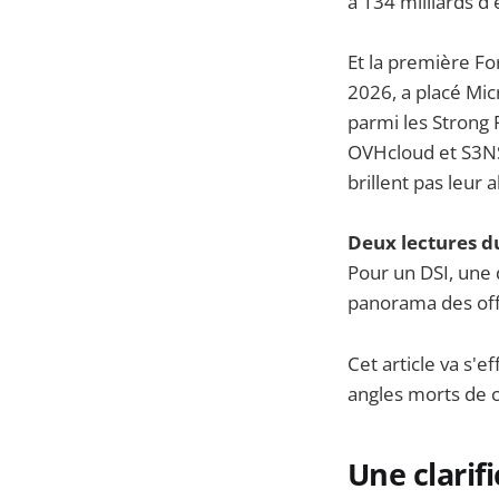
à 134 milliards d
Et la première Fo
2026, a placé Mi
parmi les Strong 
OVHcloud et S3NS
brillent pas leur 
Deux lectures d
Pour un DSI, une d
panorama des offr
Cet article va s'e
angles morts de 
Une clarif