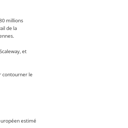
0 millions
il de la
éennes.
Scaleway, et
r contourner le
 européen estimé