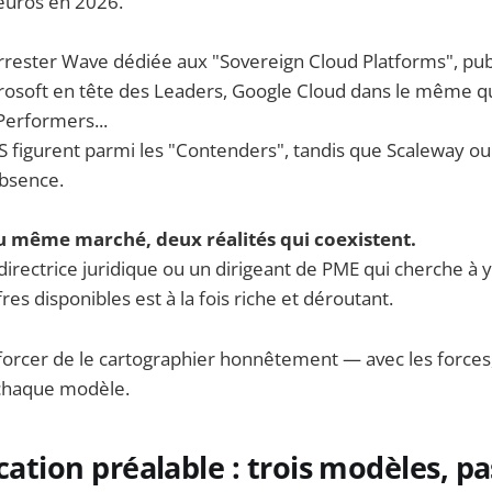
'euros en 2026.
rrester Wave dédiée aux "Sovereign Cloud Platforms", publ
crosoft en tête des Leaders, Google Cloud dans le même q
Performers...
 figurent parmi les "Contenders", tandis que Scaleway o
absence.
u même marché, deux réalités qui coexistent.
irectrice juridique ou un dirigeant de PME qui cherche à y v
es disponibles est à la fois riche et déroutant.
fforcer de le cartographier honnêtement — avec les forces, 
chaque modèle.
ication préalable : trois modèles, pa