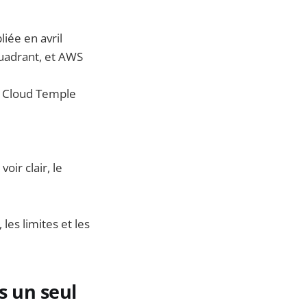
iée en avril
uadrant, et AWS
u Cloud Temple
oir clair, le
les limites et les
s un seul