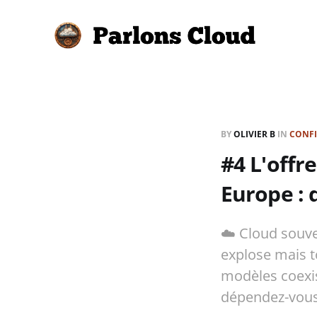
BY
OLIVIER B
IN
CONF
#4 L'offr
Europe : q
☁️ Cloud souv
explose mais t
modèles coexis
dépendez-vous