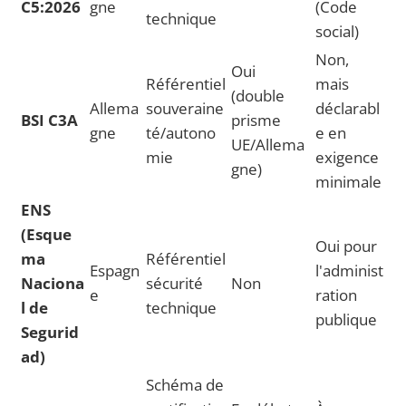
C5:2026
gne
(Code
technique
social)
Non,
Oui
Référentiel
mais
(double
Allema
souveraine
déclarabl
BSI C3A
prisme
gne
té/autono
e en
UE/Allema
mie
exigence
gne)
minimale
ENS
(Esque
Oui pour
ma
Référentiel
Espagn
l'administ
Naciona
sécurité
Non
e
ration
l de
technique
publique
Segurid
ad)
Schéma de