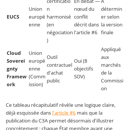
certificatio
En débat —
À
Union
n
nœud du
détermin
EUCS
europé
harmonisé
conflit
er selon
enne
(en
décrit dans
la version
négociation
l'article #6
finale
)
Appliqué
Cloud
Union
Outil
aux
Soverei
europé
Oui (8
contractuel
marchés
gnty
enne
objectifs
d'achat
de la
Framew
(Comm
SOV)
public
Commissi
ork
ission)
on
Ce tableau récapitulatif révèle une logique claire,
déjà esquissée dans
l'article #6
mais que la
publication du C3A permet désormais d'illustrer
concrètement : chaque État membre ayant une