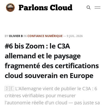
BY
OLIVIER B
IN
CONFIANCE NUMÉRIQUE
—
9 JUIL. 2026
#6 bis Zoom : le C3A
allemand et le paysage
fragmenté des certifications
cloud souverain en Europe
🇩🇪 L'Allemagne vient de publier le C3A : 6
critères vérifiables pour mesurer
l'autonomie réelle d'un cloud — pas juste sa