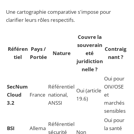
Une cartographie comparative s'impose pour
clarifier leurs rôles respectifs.
Couvre la
souverain
Référen
Pays /
Contraig
Nature
eté
tiel
Portée
nant ?
juridiction
nelle ?
Oui pour
SecNum
Référentiel
OIV/OSE
Oui (article
Cloud
France
national,
et
19.6)
3.2
ANSSI
marchés
sensibles
Oui pour
Référentiel
BSI
Allema
la santé
sécurité
Non