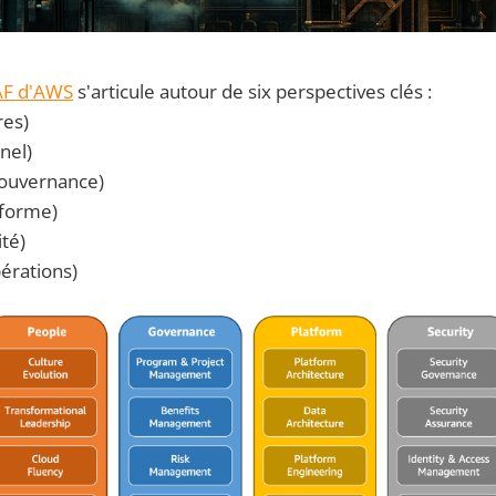
F d'AWS
s'articule autour de six perspectives clés :
res)
nel)
Gouvernance)
eforme)
ité)
érations)