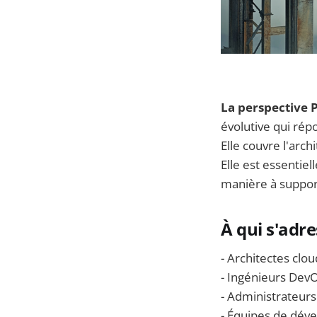
La perspective 
évolutive qui rép
Elle couvre l'arch
Elle est essentie
manière à support
À qui s'adres
- Architectes clou
- Ingénieurs Dev
- Administrateur
- Équipes de dé