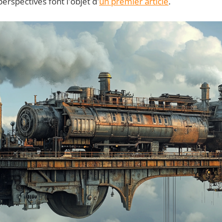
erspectives font l'objet d'
un premier article
.