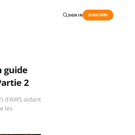
SUBSCRIBE
SIGN IN
 guide
artie 2
F) d'AWS aidant
e les