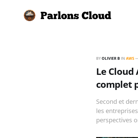
BY
OLIVIER B
IN
AWS
Le Cloud
complet p
Second et dern
les entreprise
perspectives o