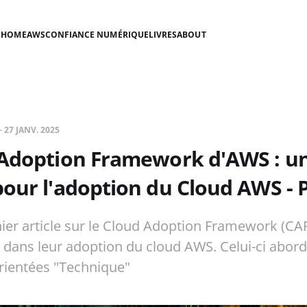
HOME
AWS
CONFIANCE NUMÉRIQUE
LIVRES
ABOUT
—
27 JANV. 2025
 Adoption Framework d'AWS : un
our l'adoption du Cloud AWS - P
ier article sur le Cloud Adoption Framework (CA
s dans leur adoption du cloud AWS. Celui-ci abord
rientées "Technique"