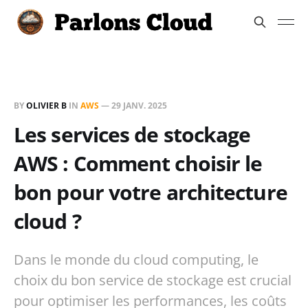
BY
OLIVIER B
IN
AWS
—
29 JANV. 2025
Les services de stockage
AWS : Comment choisir le
bon pour votre architecture
cloud ?
Dans le monde du cloud computing, le
choix du bon service de stockage est crucial
pour optimiser les performances, les coûts