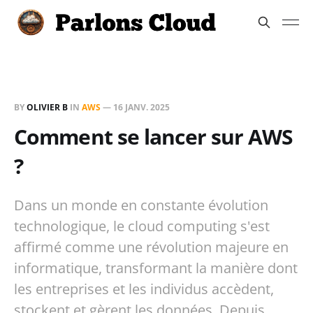
BY
OLIVIER B
IN
AWS
—
16 JANV. 2025
Comment se lancer sur AWS
?
Dans un monde en constante évolution
technologique, le cloud computing s'est
affirmé comme une révolution majeure en
informatique, transformant la manière dont
les entreprises et les individus accèdent,
stockent et gèrent les données. Depuis