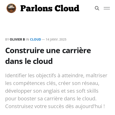
BY
OLIVIER B
IN
CLOUD
—
14 JANV. 2025
Construire une carrière
dans le cloud
Identifier les objectifs à atteindre, maîtriser
les compétences clés, créer son réseau,
développer son anglais et ses soft skills
pour booster sa carrière dans le cloud.
Construisez votre succès dès aujourd'hui !